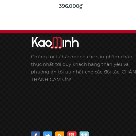
CLEAN
396.000₫
Chúng tôi tự hào mang các sản phẩm chân
thực nhất tới quý khách hàng thân yêu và
phương án tối ưu nhất cho các đối tác. CHÂN
THÀNH CẢM ƠN!