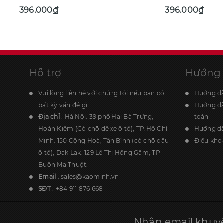
250ML
396.000₫
396.000₫
Hỗ trợ
Hướng
Vui lòng liên hệ với chúng tôi nếu bạn có
Hướng d
bất kỳ vấn đề gì.
Hướng d
Địa chỉ
: Hà Nội: 39 phố Hai Bà Trưng,
toán
Hoàn Kiếm (Có chỗ để xe ô tô); TP.Hồ Chí
Hướng dẫ
Minh: 150 Cộng Hoà, Tân Bình (có chỗ đậu
Điều kho
ô tô); Dak Lak: 129 Lê Thị Hồng Gấm, TP
Buôn Ma Thuột.
Email
:
sales@kaominh.vn
SĐT
:
+84 911 876 668
Nhận email khuy