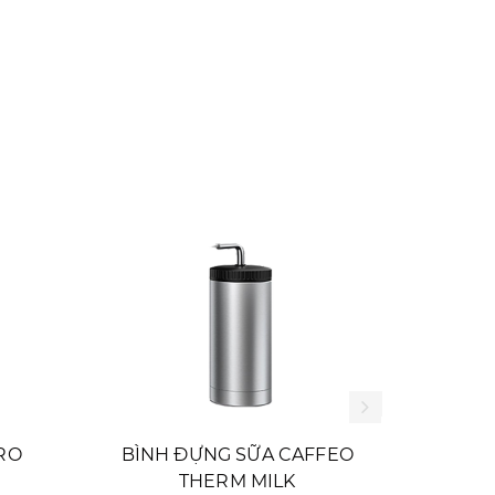
RO
BÌNH ĐỰNG SỮA CAFFEO
BÌNH 
THERM MILK