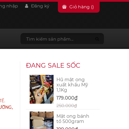
ng nhập
Đăng ký
Giỏ hàng (
)
ĐANG SALE SỐC
Hũ mật ong
xuất khẩu Mỹ
1,1Kg
179.000₫
TẾ.
250.000₫
RƯỜNG,
Mật ong bánh
tổ 500gram