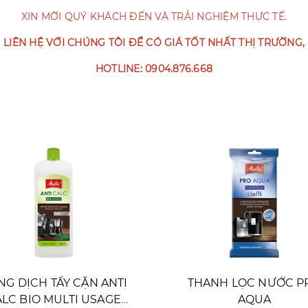
XIN MỜI QUÝ KHÁCH ĐẾN VÀ TRẢI NGHIỆM THỰC TẾ.
LIÊN HỆ VỚI CHÚNG TÔI ĐỂ CÓ GIÁ TỐT NHẤT THỊ TRƯỜNG,
HOTLINE: 0904.876.668
G DỊCH TẨY CẶN ANTI
THANH LỌC NƯỚC P
LC BIO MULTI USAGE
AQUA