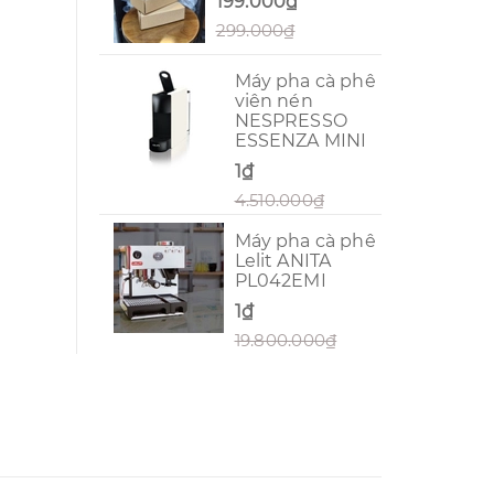
199.000₫
299.000₫
Máy pha cà phê
viên nén
NESPRESSO
ESSENZA MINI
1₫
4.510.000₫
Máy pha cà phê
Lelit ANITA
PL042EMI
1₫
19.800.000₫