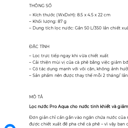
THÔNG SỐ
– Kích thước (WxDxH): 8.5 x 4.5 x 22 cm
– Khối lượng: 87 g
– Dung tích lọc nước: Gần 50 L/350 lần chiết x
ĐẶC TÍNH
– Lọc trực tiếp ngay khi vừa chiết xuất
– Cải thiện mùi vị của cà phê bằng việc giảm bớ
– Có tác dụng mạnh với vôi cặn, không ảnh hưở
– Sản phẩm nên được thay thế mỗi 2 tháng/ lần
MÔ TẢ
Lọc nước Pro Aqua cho nước tinh khiết và giả
Đơn giản chỉ cần gắn vào ngăn chứa nước của 
được chiết xuất để pha chế cà phê – vì vậy bạn 