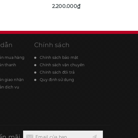
2.200.000₫
 dẫn
Chính sách
ẫn mua hàng
Chính sách bảo mật
ẫn thanh
Chính sách vận chuyển
Chính sách đổi trả
n giao nhận
Quy định sử dụng
ản dịch vụ
ến mãi