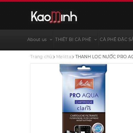
About us
THIẾT BỊ CÀ PHÊ
CÀ PHÊ ĐẶC S
Trang chủ
Melitta
THANH LỌC NƯỚC PRO A