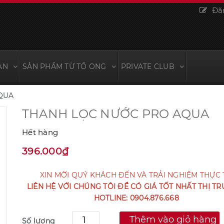
Đă
ẢN
SẢN PHẨM TỪ TỔ ONG
PRIVATE CLUB
QUA
THANH LỌC NƯỚC PRO AQUA
Hết hàng
396.000₫
XIN MỜI QUÝ KHÁCH ĐẾN VÀ TRẢI NGHIỆM THỰC 
LIÊN HỆ VỚI CHÚNG TÔI ĐỂ CÓ GIÁ TỐT NHẤT THỊ T
HOTLINE: 0904.876.668
Thêm vào giỏ hàng
Số lượng