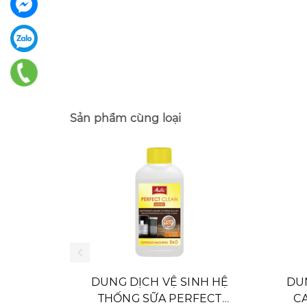
Sản phẩm cùng loại
PHA
DUNG DỊCH VỆ SINH HỆ
DUN
 CLEAN
THỐNG SỮA PERFECT
CA