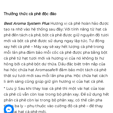
Thưởng thức cà phê độc đáo
Best Aroma System Plus
Hương vị cà phê hoàn hảo được
tạo ra nhờ vào hệ thống sau đây: Với tính năng từ hạt cà
phê đến tách cà phê, bột cà phê được giữ nguyên độ tươi
mới và bột cà phê được sử dụng ngay lập tức. Tự động
xay hết cà phê – Máy xay sẽ xay hết lượng cà phê trong
mỗi lần pha đảm bảo mỗi cốc cà phê được pha bằng bột
cà phê từ hạt tươi mới và hương vị của nó không bị hư
hỏng bởi cà phê bột dư thừa. Dấu đặc biệt trên nắp của
hai hộc chứa hạt Aromasafe® đảm bảo một tách cà phê
thật sự tươi mới sau mỗi lần pha pha. Hộc chứa hạt cách
li ánh sáng cũng giúp giữ gìn hương vị của hạt cà phê.
* Lưu ý: Sau khi thay loại cà phê thì một vài hạt của loại
cà phê cũ vẫn còn loại trong bộ phận xay. Để sử dụng hết
phần cà phê còn lại trong bộ phận xay, có thể cần pha
thêm ba ly – phụ thuộc vào cường độ cà phê – để thay
đổi loại hạt cà phê mới.