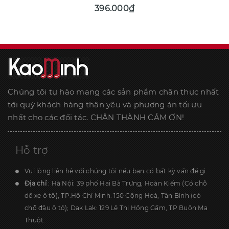
396.000₫
Chúng tôi tự hào mang các sản phẩm chân thực nhất
tới quý khách hàng thân yêu và phương án tối ưu
nhất cho các đối tác. CHÂN THÀNH CẢM ƠN!
Hỗ trợ
Vui lòng liên hệ với chúng tôi nếu bạn có bất kỳ vấn đề gì.
Địa chỉ
: Hà Nội: 39 phố Hai Bà Trưng, Hoàn Kiếm (Có chỗ
để xe ô tô); TP.Hồ Chí Minh: 150 Cộng Hoà, Tân Bình (có
chỗ đậu ô tô); Dak Lak: 129 Lê Thị Hồng Gấm, TP Buôn Ma
Thuột.