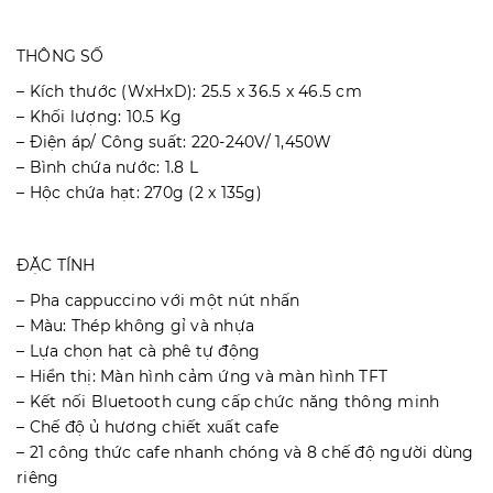
THÔNG SỐ
– Kích thước (WxHxD): 25.5 x 36.5 x 46.5 cm
– Khối lượng: 10.5 Kg
– Điện áp/ Công suất: 220-240V/ 1,450W
– Bình chứa nước: 1.8 L
– Hộc chứa hạt: 270g (2 x 135g)
ĐẶC TÍNH
– Pha cappuccino với một nút nhấn
– Màu: Thép không gỉ và nhựa
– Lựa chọn hạt cà phê tự động
– Hiển thị: Màn hình cảm ứng và màn hình TFT
– Kết nối Bluetooth cung cấp chức năng thông minh
– Chế độ ủ hương chiết xuất cafe
– 21 công thức cafe nhanh chóng và 8 chế độ người dùng
riêng