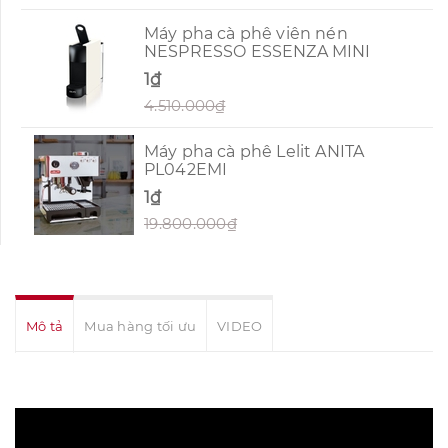
Máy pha cà phê viên nén
NESPRESSO ESSENZA MINI
1₫
4.510.000₫
Máy pha cà phê Lelit ANITA
PL042EMI
1₫
19.800.000₫
Mô tả
Mua hàng tối ưu
VIDEO