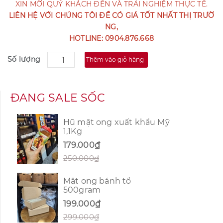
XIN MỜI QUÝ KHÁCH ĐẾN VÀ TRẢI NGHIỆM THỰC TẾ.
LIÊN HỆ VỚI CHÚNG TÔI ĐỂ CÓ GIÁ TỐT NHẤT THỊ TRƯỜ
NG,
HOTLINE: 0904.876.668
Số lượng
Thêm vào giỏ hàng
ĐANG SALE SỐC
Hũ mật ong xuất khẩu Mỹ
1,1Kg
179.000₫
250.000₫
Mật ong bánh tổ
500gram
199.000₫
299.000₫