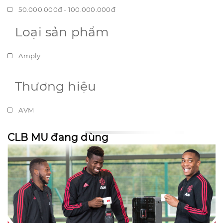
50.000.000đ - 100.000.000đ
Loại sản phẩm
Giá trên 100.000.000đ
Amply
Thương hiệu
AVM
CLB MU đang dùng