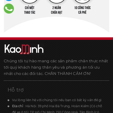
Chúng tôi tự hào mang các sản phẩm chân thực nhất
tới quý khách hàng thân yêu và phương án tối ưu
nhất cho các đối tác. CHÂN THÀNH CẢM ƠN!
Hỗ trợ
Vui lòng liên hệ với chúng tôi nếu bạn có bất kỳ vấn đề gì.
Địa chỉ
: Hà Nội: 39 phố Hai Bà Trưng, Hoàn Kiếm (Có chỗ
để xe ô tô); TP.Hồ Chí Minh: 150 Cộng Hoà, Tân Bình (có