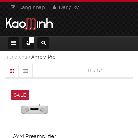
Đăng nhập
Đăng ký
Trang chủ
Amply-Pre
Thứ tự
SALE
AVM Preamplifier