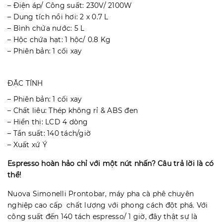
– Điện áp/ Công suất: 230V/ 2100W
– Dung tích nồi hơi: 2 x 0.7 L
– Bình chứa nước: 5 L
– Hộc chứa hạt: 1 hộc/ 0.8 Kg
– Phiên bản: 1 cối xay
ĐẶC TÍNH
– Phiên bản: 1 cối xay
– Chất liêu: Thép không rỉ & ABS đen
– Hiển thị: LCD 4 dòng
– Tần suất: 140 tách/giờ
– Xuất xứ Ý
Espresso hoàn hảo chỉ với một nút nhấn? Câu trả lời là có
thể!
Nuova Simonelli Prontobar, máy pha cà phê chuyên
nghiệp cao cấp chất lượng với phong cách đột phá. Với
công suất đến 140 tách espresso/ 1 giờ, đây thật sự là