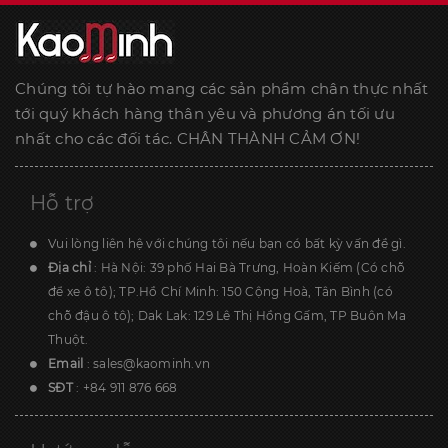
Chúng tôi tự hào mang các sản phẩm chân thực nhất
tới quý khách hàng thân yêu và phương án tối ưu
nhất cho các đối tác. CHÂN THÀNH CẢM ƠN!
Hỗ trợ
Vui lòng liên hệ với chúng tôi nếu bạn có bất kỳ vấn đề gì.
Địa chỉ
: Hà Nội: 39 phố Hai Bà Trưng, Hoàn Kiếm (Có chỗ
để xe ô tô); TP.Hồ Chí Minh: 150 Cộng Hoà, Tân Bình (có
chỗ đậu ô tô); Dak Lak: 129 Lê Thị Hồng Gấm, TP Buôn Ma
Thuột.
Email
:
sales@kaominh.vn
SĐT
:
+84 911 876 668