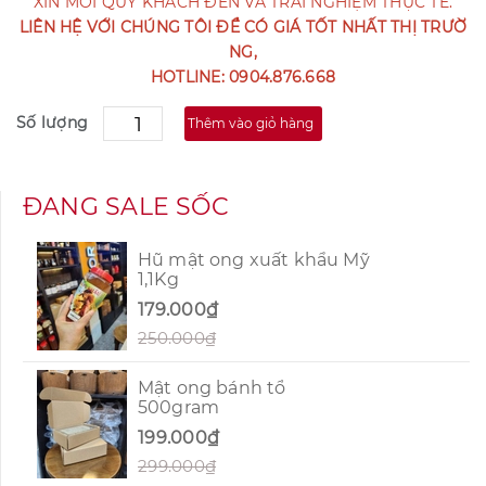
XIN MỜI QUÝ KHÁCH ĐẾN VÀ TRẢI NGHIỆM THỰC TẾ.
LIÊN HỆ VỚI CHÚNG TÔI ĐỂ CÓ GIÁ TỐT NHẤT THỊ TRƯỜ
NG,
HOTLINE: 0904.876.668
Số lượng
Thêm vào giỏ hàng
ĐANG SALE SỐC
Hũ mật ong xuất khẩu Mỹ
1,1Kg
179.000₫
250.000₫
Mật ong bánh tổ
500gram
199.000₫
299.000₫