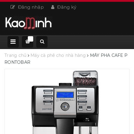
Đăng nhập
Đăng ký
Trang chủ
Máy cà phê cho nhà hàng
MÁY PHA CAFE P
RONTOBAR