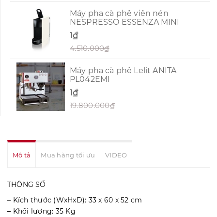
Máy pha cà phê viên nén
NESPRESSO ESSENZA MINI
1₫
4.510.000₫
Máy pha cà phê Lelit ANITA
PL042EMI
1₫
19.800.000₫
Mô tả
Mua hàng tối ưu
VIDEO
THÔNG SỐ
– Kích thước (WxHxD): 33 x 60 x 52 cm
– Khối lượng: 35 Kg