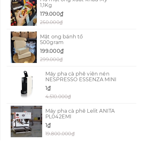
1,1Kg
179.000₫
250.000₫
Mật ong bánh tổ
500gram
199.000₫
299.000₫
Máy pha cà phê viên nén
NESPRESSO ESSENZA MINI
1₫
4.510.000₫
Máy pha cà phê Lelit ANITA
PL042EMI
1₫
19.800.000₫