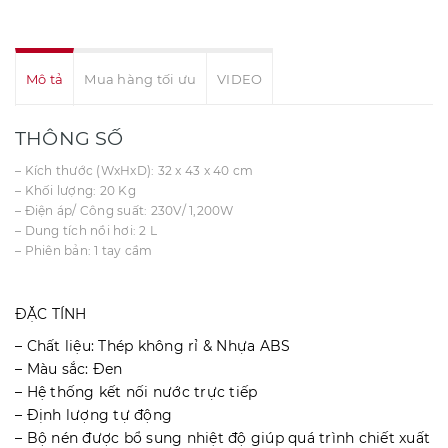
Mô tả
Mua hàng tối ưu
VIDEO
THÔNG SỐ
– Kích thước (WxHxD): 32 x 43 x 40 cm
– Khối lượng: 20 Kg
– Điện áp/ Công suất: 230V/ 1,200W
– Dung tích nồi hơi: 2 L
– Phiên bản: 1 tay cầm
ĐẶC TÍNH
– Chất liệu: Thép không rỉ & Nhựa ABS
– Màu sắc: Đen
– Hệ thống kết nối nước trực tiếp
– Định lượng tự động
– Bộ nén được bổ sung nhiệt độ giúp quá trình chiết xuất