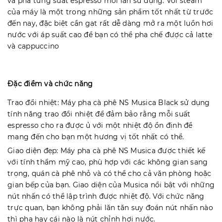
và pha từng suất espresso mỗi lần sử dụng. Vòi steam
của máy là một trong những sản phẩm tốt nhất từ trước
đến nay, đặc biệt cần gạt rất dễ dàng mở ra một luồn hơi
nước với áp suất cao để bạn có thể pha chế được cả latte
và cappuccino
Đặc điểm và chức năng
Trao đổi nhiệt: Máy pha cà phê NS Musica Black sử dụng
tính năng trao đổi nhiệt để đảm bảo rằng mỗi suất
espresso cho ra được ủ với một nhiệt độ ổn định để
mang đến cho bạn một hương vị tốt nhất có thể.
Giao diện đẹp: Máy pha cà phê NS Musica được thiết kế
với tính thẩm mỹ cao, phù hợp với các không gian sang
trọng, quán cà phê nhỏ và có thể cho cả văn phòng hoặc
gian bếp của bạn. Giao diện của Musica nổi bật với những
nút nhấn có thể lập trình được nhiệt độ. Với chức năng
trực quan, bạn không phải lăn tăn suy đoán nút nhấn nào
thì pha hay cái nào là nút chỉnh hơi nước.