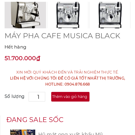
MÁY PHA CAFE MUSICA BLACK
Hết hàng
51.700.000₫
XIN MỜI QUÝ KHÁCH ĐẾN VÀ TRẢI NGHIỆM THỰC TẾ.
LIÊN HỆ VỚI CHÚNG TÔI ĐỂ CÓ GIÁ TỐT NHẤT THỊ TRƯỜNG,
HOTLINE: 0904.876.668
Số lượng
Thêm vào giỏ hàng
ĐANG SALE SỐC
Hũ mật ong xuất khẩu Mỹ