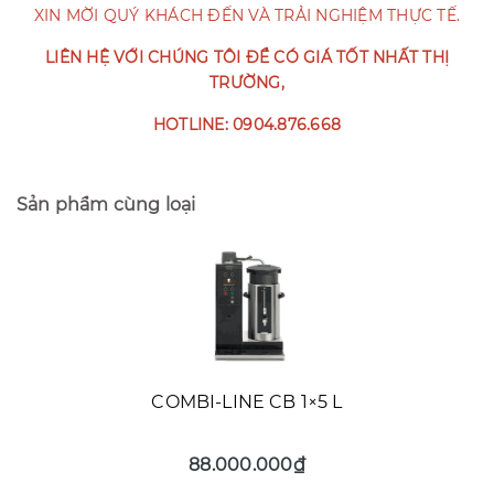
XIN MỜI QUÝ KHÁCH ĐẾN VÀ TRẢI NGHIỆM THỰC TẾ.
LIÊN HỆ VỚI CHÚNG TÔI ĐỂ CÓ GIÁ TỐT NHẤT THỊ
TRƯỜNG,
HOTLINE: 0904.876.668
Sản phẩm cùng loại
COMBI-LINE CB 1×5 L
88.000.000₫