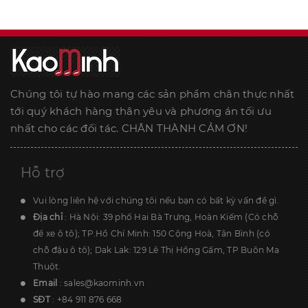
Chúng tôi tự hào mang các sản phẩm chân thực nhất
tới quý khách hàng thân yêu và phương án tối ưu
nhất cho các đối tác. CHÂN THÀNH CẢM ƠN!
Hỗ trợ
Vui lòng liên hệ với chúng tôi nếu bạn có bất kỳ vấn đề gì.
Địa chỉ
: Hà Nội: 39 phố Hai Bà Trưng, Hoàn Kiếm (Có chỗ
để xe ô tô); TP.Hồ Chí Minh: 150 Cộng Hoà, Tân Bình (có
chỗ đậu ô tô); Dak Lak: 129 Lê Thị Hồng Gấm, TP Buôn Ma
Thuột.
Email
:
sales@kaominh.vn
SĐT
:
+84 911 876 668