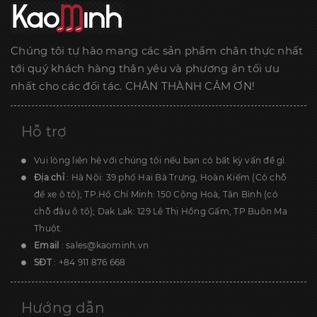
Chúng tôi tự hào mang các sản phẩm chân thực nhất
tới quý khách hàng thân yêu và phương án tối ưu
nhất cho các đối tác. CHÂN THÀNH CẢM ƠN!
Hỗ trợ
Vui lòng liên hệ với chúng tôi nếu bạn có bất kỳ vấn đề gì.
Địa chỉ
: Hà Nội: 39 phố Hai Bà Trưng, Hoàn Kiếm (Có chỗ
để xe ô tô); TP.Hồ Chí Minh: 150 Cộng Hoà, Tân Bình (có
chỗ đậu ô tô); Dak Lak: 129 Lê Thị Hồng Gấm, TP Buôn Ma
Thuột.
Email
:
sales@kaominh.vn
SĐT
:
+84 911 876 668
Hướng dẫn