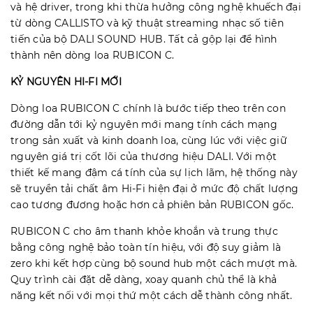
và hệ driver, trong khi thừa hưởng công nghệ khuếch đại
từ dòng CALLISTO và kỹ thuật streaming nhạc số tiên
tiến của bộ DALI SOUND HUB. Tất cả gộp lại để hình
thành nên dòng loa RUBICON C.
KỶ NGUYÊN HI-FI MỚI
Dòng loa RUBICON C chính là bước tiếp theo trên con
đường dẫn tới kỷ nguyên mới mang tính cách mạng
trong sản xuất và kinh doanh loa, cùng lúc với việc giữ
nguyên giá trị cốt lõi của thương hiệu DALI. Với một
thiết kế mang đậm cá tính của sự lịch lãm, hệ thống này
sẽ truyền tải chất âm Hi-Fi hiện đại ở mức độ chất lượng
cao tương đương hoặc hơn cả phiên bản RUBICON gốc.
RUBICON C cho âm thanh khỏe khoắn và trung thực
bằng công nghệ bảo toàn tín hiệu, với độ suy giảm là
zero khi kết hợp cùng bộ sound hub một cách mượt mà.
Quy trình cài đặt dễ dàng, xoay quanh chủ thể là khả
năng kết nối với mọi thứ một cách dễ thành công nhất.