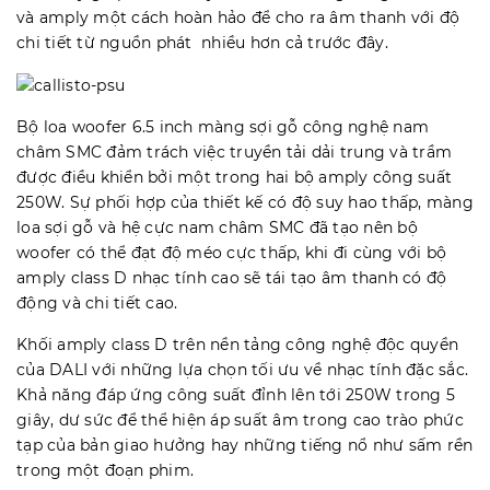
và amply một cách hoàn hảo để cho ra âm thanh với độ
chi tiết từ nguồn phát nhiều hơn cả trước đây.
Bộ loa woofer 6.5 inch màng sợi gỗ công nghệ nam
châm SMC đảm trách việc truyền tải dải trung và trầm
được điều khiển bởi một trong hai bộ amply công suất
250W. Sự phối hợp của thiết kế có độ suy hao thấp, màng
loa sợi gỗ và hệ cực nam châm SMC đã tạo nên bộ
woofer có thể đạt độ méo cực thấp, khi đi cùng với bộ
amply class D nhạc tính cao sẽ tái tạo âm thanh có độ
động và chi tiết cao.
Khối amply class D trên nền tảng công nghệ độc quyền
của DALI với những lựa chọn tối ưu về nhạc tính đặc sắc.
Khả năng đáp ứng công suất đỉnh lên tới 250W trong 5
giây, dư sức để thể hiện áp suất âm trong cao trào phức
tạp của bản giao hưởng hay những tiếng nổ như sấm rền
trong một đoạn phim.