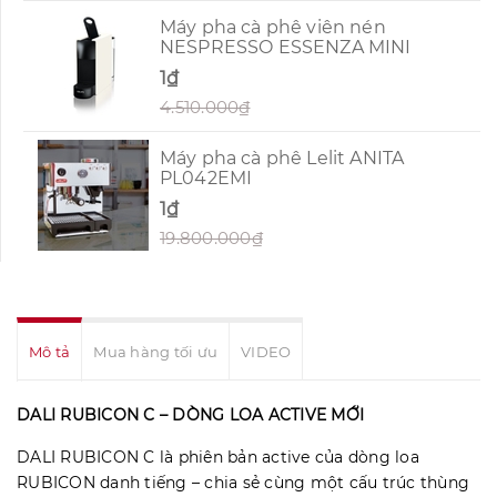
Máy pha cà phê viên nén
NESPRESSO ESSENZA MINI
1₫
4.510.000₫
Máy pha cà phê Lelit ANITA
PL042EMI
1₫
19.800.000₫
Mô tả
Mua hàng tối ưu
VIDEO
DALI RUBICON C – DÒNG LOA ACTIVE MỚI
DALI RUBICON C là phiên bản active của dòng loa
RUBICON danh tiếng – chia sẻ cùng một cấu trúc thùng