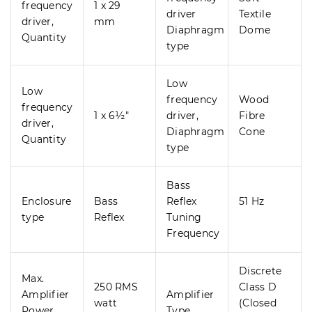
frequency
1 x 29
driver
Textile
driver,
mm
Diaphragm
Dome
Quantity
type
Low
Low
frequency
Wood
frequency
1 x 6½"
driver,
Fibre
driver,
Diaphragm
Cone
Quantity
type
Bass
Enclosure
Bass
Reflex
51 Hz
type
Reflex
Tuning
Frequency
Discrete
Max.
250 RMS
Class D
Amplifier
Amplifier
watt
(Closed
Power
Type