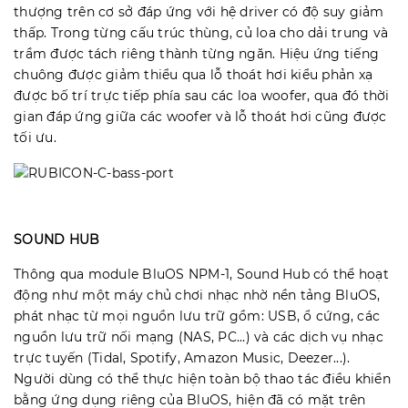
thượng trên cơ sở đáp ứng với hệ driver có độ suy giảm
thấp. Trong từng cấu trúc thùng, củ loa cho dải trung và
trầm được tách riêng thành từng ngăn. Hiệu ứng tiếng
chuông được giảm thiểu qua lỗ thoát hơi kiểu phản xạ
được bố trí trực tiếp phía sau các loa woofer, qua đó thời
gian đáp ứng giữa các woofer và lỗ thoát hơi cũng được
tối ưu.
SOUND HUB
Thông qua module BluOS NPM-1, Sound Hub có thể hoạt
động như một máy chủ chơi nhạc nhờ nền tảng BluOS,
phát nhạc từ mọi nguồn lưu trữ gồm: USB, ổ cứng, các
nguồn lưu trữ nối mạng (NAS, PC...) và các dịch vụ nhạc
trực tuyến (Tidal, Spotify, Amazon Music, Deezer...).
Người dùng có thể thực hiện toàn bộ thao tác điều khiển
bằng ứng dụng riêng của BluOS, hiện đã có mặt trên