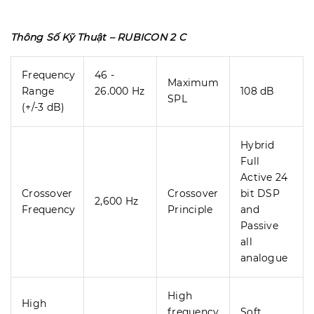
Thông Số Kỹ Thuật – RUBICON 2 C
Frequency
46 -
Maximum
Range
26.000 Hz
108 dB
SPL
(+/-3 dB)
Hybrid
Full
Active 24
Crossover
Crossover
bit DSP
2,600 Hz
Frequency
Principle
and
Passive
all
analogue
High
High
frequency
Soft