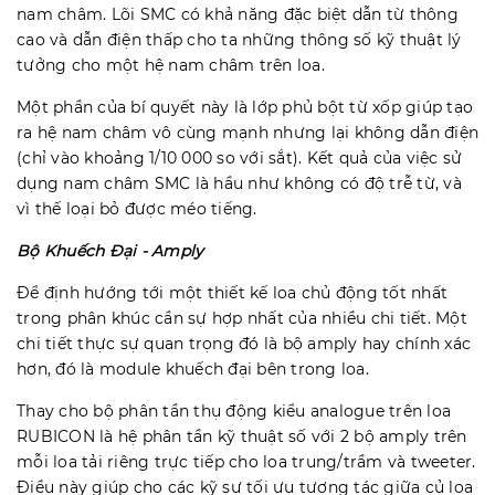
nam châm. Lõi SMC có khả năng đặc biệt dẫn từ thông
cao và dẫn điện thấp cho ta những thông số kỹ thuật lý
tưởng cho một hệ nam châm trên loa.
Một phần của bí quyết này là lớp phủ bột từ xốp giúp tạo
ra hệ nam châm vô cùng mạnh nhưng lại không dẫn điện
(chỉ vào khoảng 1/10 000 so với sắt). Kết quả của việc sử
dụng nam châm SMC là hầu như không có độ trễ từ, và
vì thế loại bỏ được méo tiếng.
Bộ Khuếch Đại - Amply
Để định hướng tới một thiết kế loa chủ động tốt nhất
trong phân khúc cần sự hợp nhất của nhiều chi tiết. Một
chi tiết thực sự quan trọng đó là bộ amply hay chính xác
hơn, đó là module khuếch đại bên trong loa.
Thay cho bộ phân tần thụ động kiểu analogue trên loa
RUBICON là hệ phân tần kỹ thuật số với 2 bộ amply trên
mỗi loa tải riêng trực tiếp cho loa trung/trầm và tweeter.
Điều này giúp cho các kỹ sư tối ưu tương tác giữa củ loa