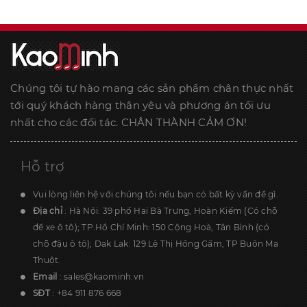
Chúng tôi tự hào mang các sản phẩm chân thực nhất
tới quý khách hàng thân yêu và phương án tối ưu
nhất cho các đối tác. CHÂN THÀNH CẢM ƠN!
Hỗ trợ
Vui lòng liên hệ với chúng tôi nếu bạn có bất kỳ vấn đề gì.
Địa chỉ
: Hà Nội: 39 phố Hai Bà Trưng, Hoàn Kiếm (Có chỗ
để xe ô tô); TP.Hồ Chí Minh: 150 Cộng Hoà, Tân Bình (có
chỗ đậu ô tô); Dak Lak: 129 Lê Thị Hồng Gấm, TP Buôn Ma
Thuột.
Email
:
sales@kaominh.vn
SĐT
:
+84 911 876 668