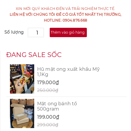
XIN MỜI QUÝ KHÁCH ĐẾN VÀ TRẢI NGHIỆM THỰC TẾ.
LIÊN HỆ VỚI CHÚNG TÔI ĐỂ CÓ GIÁ TỐT NHẤT THỊ TRƯỜNG,
HOTLINE: 0904.876.668
Số lượng
Thêm vào giỏ hàng
ĐANG SALE SỐC
Hũ mật ong xuất khẩu Mỹ
1,1Kg
179.000₫
250.000₫
Mật ong bánh tổ
500gram
199.000₫
299.000₫