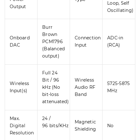
Loop, Self
Output
Oscillating)
Burr
Brown
Onboard
Connection
ADC-in
PCM1796
DAC
Input
(RCA)
(Balanced
output)
Full 24
Bit / 96
Wireless
Wireless
5725-5875
kHz (No
Audio RF
Input(s)
MHz
bit-loss
Band
attenuated)
Max.
24 /
Magnetic
Digital
96 bits/KHz
No
Shielding
Resolution