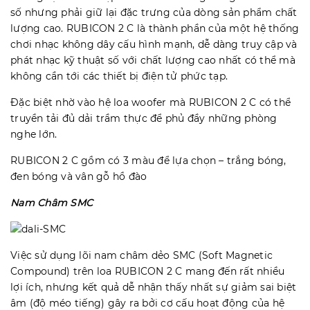
số nhưng phải giữ lại đặc trưng của dòng sản phẩm chất
lượng cao. RUBICON 2 C là thành phần của một hệ thống
chơi nhạc không dây cấu hình mạnh, dễ dàng truy cập và
phát nhạc kỹ thuật số với chất lượng cao nhất có thể mà
không cần tới các thiết bị điện tử phức tạp.
Đặc biệt nhờ vào hệ loa woofer mà RUBICON 2 C có thể
truyền tải đủ dải trầm thực để phủ đầy những phòng
nghe lớn.
RUBICON 2 C gồm có 3 màu để lựa chọn – trắng bóng,
đen bóng và vân gỗ hồ đào
Nam Châm SMC
Việc sử dụng lõi nam châm dẻo SMC (Soft Magnetic
Compound) trên loa RUBICON 2 C mang đến rất nhiều
lợi ích, nhưng kết quả dễ nhận thấy nhất sự giảm sai biệt
âm (độ méo tiếng) gây ra bởi cơ cấu hoạt động của hệ