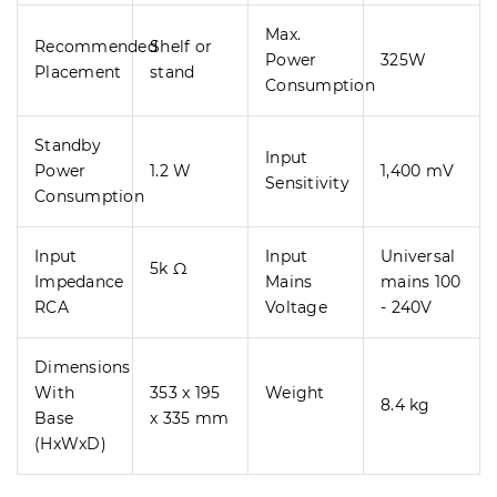
Max.
Recommended
Shelf or
Power
325W
Placement
stand
Consumption
Standby
Input
Power
1.2 W
1,400 mV
Sensitivity
Consumption
Input
Input
Universal
5k Ω
Impedance
Mains
mains 100
RCA
Voltage
- 240V
Dimensions
With
353 x 195
Weight
8.4 kg
Base
x 335 mm
(HxWxD)