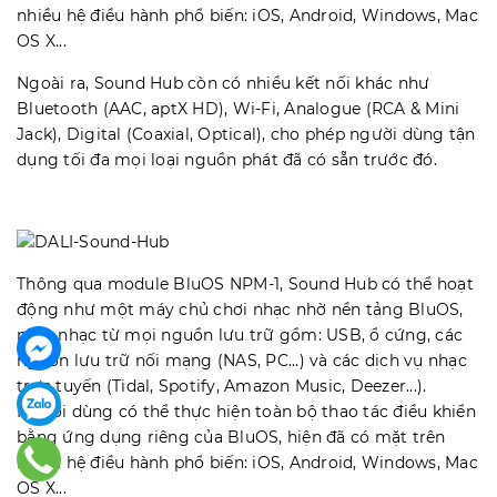
nhiều hệ điều hành phổ biến: iOS, Android, Windows, Mac
OS X...
Ngoài ra, Sound Hub còn có nhiều kết nối khác như
Bluetooth (AAC, aptX HD), Wi-Fi, Analogue (RCA & Mini
Jack), Digital (Coaxial, Optical), cho phép người dùng tận
dụng tối đa mọi loại nguồn phát đã có sẵn trước đó.
Thông qua module BluOS NPM-1, Sound Hub có thể hoạt
động như một máy chủ chơi nhạc nhờ nền tảng BluOS,
phát nhạc từ mọi nguồn lưu trữ gồm: USB, ổ cứng, các
nguồn lưu trữ nối mạng (NAS, PC...) và các dịch vụ nhạc
trực tuyến (Tidal, Spotify, Amazon Music, Deezer...).
Người dùng có thể thực hiện toàn bộ thao tác điều khiển
bằng ứng dụng riêng của BluOS, hiện đã có mặt trên
nhiều hệ điều hành phổ biến: iOS, Android, Windows, Mac
OS X...