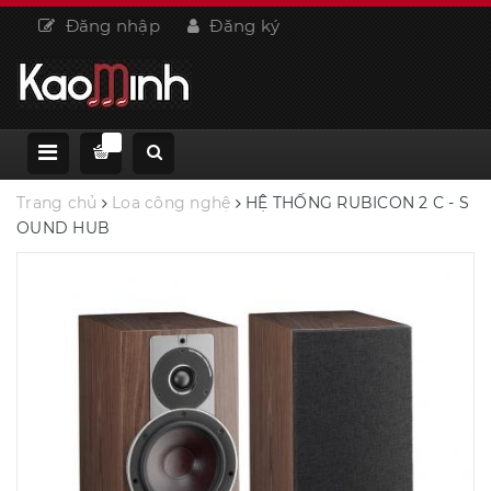
Đăng nhập
Đăng ký
Trang chủ
Loa công nghệ
HỆ THỐNG RUBICON 2 C - S
OUND HUB