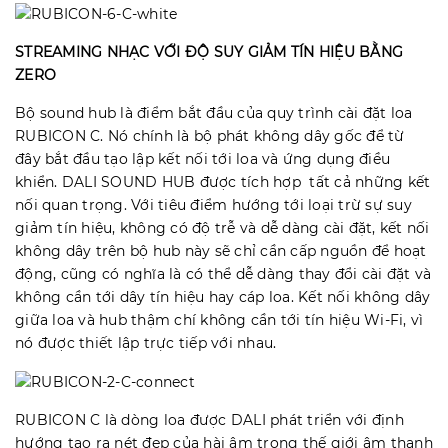
STREAMING NHẠC VỚI ĐỘ SUY GIẢM TÍN HIỆU BẰNG
ZERO
Bộ sound hub là điểm bắt đầu của quy trình cài đặt loa
RUBICON C. Nó chính là bộ phát không dây gốc để từ
đây bắt đầu tạo lập kết nối tới loa và ứng dụng điều
khiển. DALI SOUND HUB được tích hợp tất cả những kết
nối quan trọng. Với tiêu điểm hướng tới loại trừ sự suy
giảm tín hiệu, không có độ trễ và dễ dàng cài đặt, kết nối
không dây trên bộ hub này sẽ chỉ cần cấp nguồn để hoạt
động, cũng có nghĩa là có thể dễ dàng thay đổi cài đặt và
không cần tới dây tín hiệu hay cáp loa. Kết nối không dây
giữa loa và hub thậm chí không cần tới tín hiệu Wi-Fi, vì
nó được thiết lập trực tiếp với nhau.
RUBICON C là dòng loa được DALI phát triển với định
hướng tạo ra nét đẹp của hài âm trong thế giới âm thanh