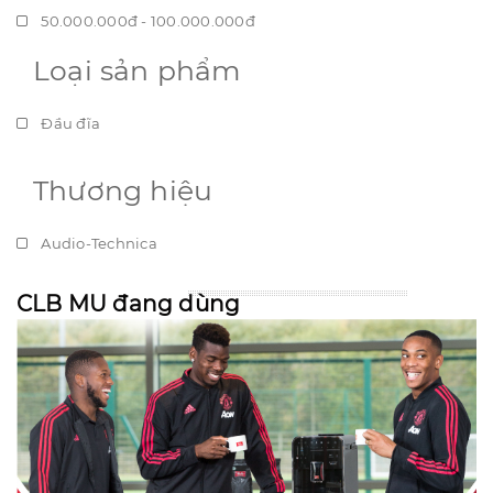
50.000.000đ - 100.000.000đ
Loại sản phẩm
Giá trên 100.000.000đ
Đầu đĩa
Thương hiệu
Audio-Technica
CLB MU đang dùng