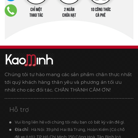
Chúng tôi tự hào mang các sản phẩm chân thực nhất
tới quý khách hàng thân yêu và phương án tối ưu
nhất cho các đối tác. CHÂN THÀNH CẢM ƠN!
Hỗ trợ
Vui lòng liên hệ với chúng tôi nếu bạn có bất kỳ vấn đề gì.
Địa chỉ
: Hà Nội: 39 phố Hai Bà Trưng, Hoàn Kiếm (Có chỗ
để xe ô tô); TP.Hồ Chí Minh: 150 Cộng Hoà, Tân Bình (có